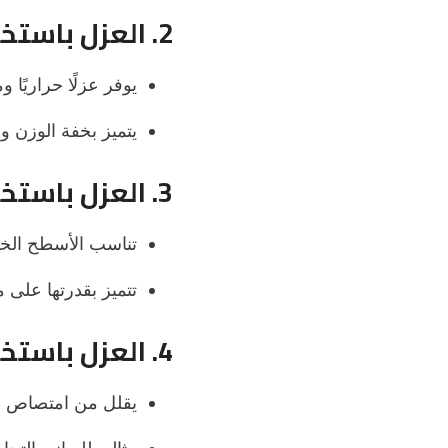
2. العزل باستخدام البولي يوريثان (Polyurethane Foam)
يوفر عزلًا حراريًا 
يتميز بخفة الوزن و
3. العزل باستخدام لفائف العزل الحديثة
تناسب الأسطح الخ
تتميز بقدرتها على م
4. العزل باستخدام الفوم العاكس
يقلل من امتصاص ا